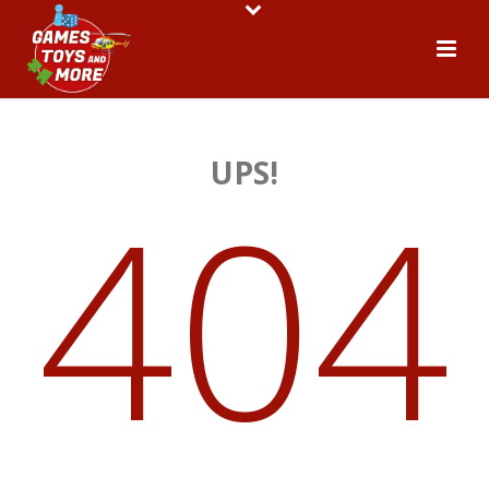
UPS!
404